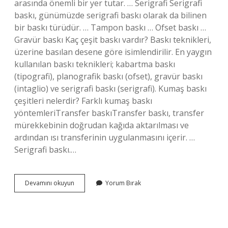
arasında önemli bir yer tutar. … Serigrafi Serigrafi
baskı, günümüzde serigrafi baskı olarak da bilinen
bir baskı türüdür. … Tampon baskı … Ofset baskı …
Gravür baskı Kaç çeşit baskı vardır? Baskı teknikleri,
üzerine basılan desene göre isimlendirilir. En yaygın
kullanılan baskı teknikleri; kabartma baskı
(tipografi), planografik baskı (ofset), gravür baskı
(intaglio) ve serigrafi baskı (serigrafi). Kumaş baskı
çeşitleri nelerdir? Farklı kumaş baskı
yöntemleriTransfer baskıTransfer baskı, transfer
mürekkebinin doğrudan kağıda aktarılması ve
ardından ısı transferinin uygulanmasını içerir. …
Serigrafi baskı.…
Temel
Devamını okuyun
Yorum Bırak
Baskı
Teknikleri
Kaç
Gruba