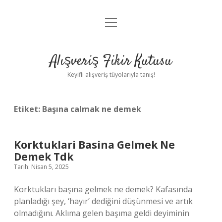
menüyü
Anasayfa
aç
Gizlilik Politikası
Alışveriş Fikir Kutusu
Yasal Uyarı
Keyifli alışveriş tüyolarıyla tanış!
Hakkımızda
Etiket:
Başına calmak ne demek
Korktuklari Basina Gelmek Ne
Demek Tdk
Tarih: Nisan 5, 2025
Korktukları başına gelmek ne demek? Kafasında
planladığı şey, ‘hayır’ dediğini düşünmesi ve artık
olmadığını. Aklıma gelen başıma geldi deyiminin