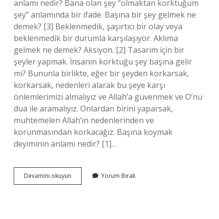
anlamı nedir? Bana olan şey “olmaktan korktuğum
şey” anlamında bir ifade. Başına bir şey gelmek ne
demek? [3] Beklenmedik, şaşırtıcı bir olay veya
beklenmedik bir durumla karşılaşıyor. Aklıma
gelmek ne demek? Aksiyon. [2] Tasarım için bir
şeyler yapmak. İnsanın korktuğu şey başına gelir
mi? Bununla birlikte, eğer bir şeyden korkarsak,
korkarsak, nedenleri alarak bu şeye karşı
önlemlerimizi almalıyız ve Allah’a güvenmek ve O’nu
dua ile aramalıyız. Onlardan birini yaparsak,
muhtemelen Allah’ın nedenlerinden ve
korunmasından korkacağız. Başına koymak
deyiminin anlamı nedir? [1]…
Korktuklari
Devamını okuyun
Yorum Bırak
Basina
Gelmek
Ne
Demek