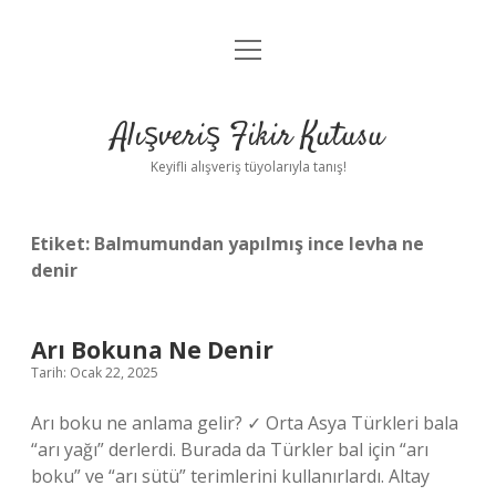
menüyü
Anasayfa
aç
Gizlilik Politikası
Alışveriş Fikir Kutusu
Yasal Uyarı
Keyifli alışveriş tüyolarıyla tanış!
Hakkımızda
Etiket:
Balmumundan yapılmış ince levha ne
denir
Arı Bokuna Ne Denir
Tarih: Ocak 22, 2025
Arı boku ne anlama gelir? ✓ Orta Asya Türkleri bala
“arı yağı” derlerdi. Burada da Türkler bal için “arı
boku” ve “arı sütü” terimlerini kullanırlardı. Altay