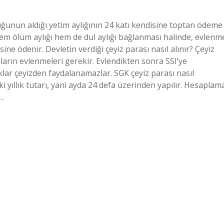
cuğunun aldığı yetim aylığının 24 katı kendisine toptan ödeme
hem ölüm aylığı hem de dul aylığı bağlanması halinde, evlenm
ine ödenir. Devletin verdiği çeyiz parası nasıl alınır? Çeyiz
zların evlenmeleri gerekir. Evlendikten sonra SSI’ye
lar çeyizden faydalanamazlar. SGK çeyiz parası nasıl
i yıllık tutarı, yani ayda 24 defa üzerinden yapılır. Hesaplam
n…