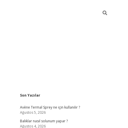
Sidebar
Son Yazılar
betci
Avène Termal Sprey ne için kullanılır ?
Ağustos 5, 2026
Balıklar nasıl solunum yapar ?
Ağustos 4, 2026