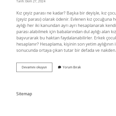
Tarih: Ekim 27, 2024
Kız çeyiz parası ne kadar? Başka bir deyişle, kız ço
(çeyiz parası) olarak ödenir. Evlenen kız çocuğuna 
aylığı her iki kanundan ayrı ayrı hesaplanarak kendis
parası alabilmek için babalarından dul aylığı alan kı
başvurarak bu haktan faydalanabilirler. Erkek çocuk
hesaplanır? Hesaplama, kişinin son yetim aylığının ik
sonucunda ortaya çıkan tutar bir defada ve nakde
2024
Devamını okuyun
Yorum Bırak
Ceyiz
Parası
Ne
Kadar
Sitemap