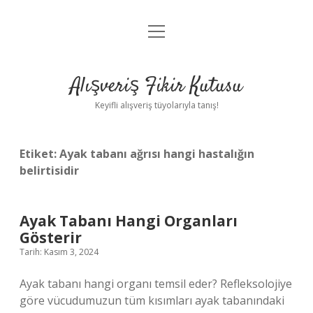
menüyü
Anasayfa
aç
Gizlilik Politikası
Alışveriş Fikir Kutusu
Yasal Uyarı
Keyifli alışveriş tüyolarıyla tanış!
Hakkımızda
Etiket:
Ayak tabanı ağrısı hangi hastalığın
belirtisidir
Ayak Tabanı Hangi Organları
Gösterir
Tarih: Kasım 3, 2024
Ayak tabanı hangi organı temsil eder? Refleksolojiye
göre vücudumuzun tüm kısımları ayak tabanındaki