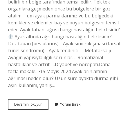
belirli bir bölge tarafından temsil edilir. Tek tek
organlara geçmeden önce bu bölgelere bir göz
atalım: Tüm ayak parmaklarımız ve bu bölgedeki
kemikler ve eklemler baş ve boyun bölgesini temsil
eder. Ayak tabanı ağrısı hangi hastalığın belirtisidir?
Ayak altında ağrı hangi hastalığın belirtisidir? …
Düz taban (pes planus) …Ayak sinir sıkışması (tarsal
tünel sendromu) …Ayak tendiniti. … Metatarsalji. …
Ayağın yapısıyla ilgili sorunlar. …Romatizmal
hastalıklar ve artrit. …Diyabet ve nöropati.Daha
fazla makale…•15 Mayıs 2024 Ayakların altının
ağrıması neden olur? Uzun süre ayakta durma gibi
aşırı kullanım, yanlış…
Ayak
Devamını okuyun
Yorum Bırak
Tabanı
Hangi
Organları
Gösterir