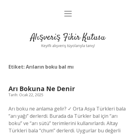
menüyü
Anasayfa
aç
Gizlilik Politikası
Alışveriş Fikir Kutusu
Yasal Uyarı
Keyifli alışveriş tüyolarıyla tanış!
Hakkımızda
Etiket:
Arıların boku bal mı
Arı Bokuna Ne Denir
Tarih: Ocak 22, 2025
Arı boku ne anlama gelir? ✓ Orta Asya Türkleri bala
“arı yağı” derlerdi. Burada da Türkler bal için “arı
boku” ve “arı sütü” terimlerini kullanırlardı. Altay
Türkleri bala “chum” derlerdi. Uygurlar bu değerli