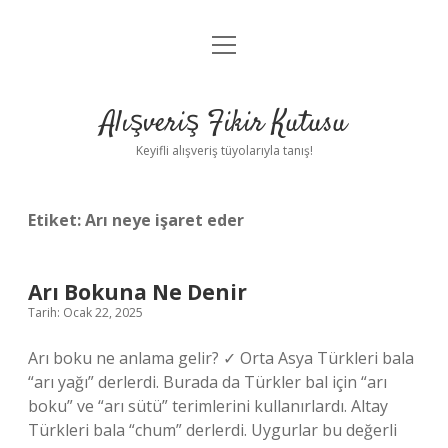
menüyü
Anasayfa
aç
Gizlilik Politikası
Alışveriş Fikir Kutusu
Yasal Uyarı
Keyifli alışveriş tüyolarıyla tanış!
Hakkımızda
Etiket:
Arı neye işaret eder
Arı Bokuna Ne Denir
Tarih: Ocak 22, 2025
Arı boku ne anlama gelir? ✓ Orta Asya Türkleri bala
“arı yağı” derlerdi. Burada da Türkler bal için “arı
boku” ve “arı sütü” terimlerini kullanırlardı. Altay
Türkleri bala “chum” derlerdi. Uygurlar bu değerli