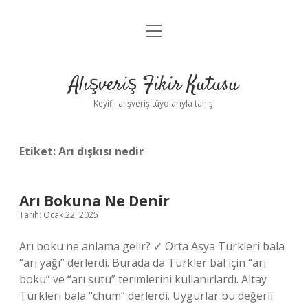
menüyü
Anasayfa
aç
Gizlilik Politikası
Alışveriş Fikir Kutusu
Yasal Uyarı
Keyifli alışveriş tüyolarıyla tanış!
Hakkımızda
Etiket:
Arı dışkısı nedir
Arı Bokuna Ne Denir
Tarih: Ocak 22, 2025
Arı boku ne anlama gelir? ✓ Orta Asya Türkleri bala
“arı yağı” derlerdi. Burada da Türkler bal için “arı
boku” ve “arı sütü” terimlerini kullanırlardı. Altay
Türkleri bala “chum” derlerdi. Uygurlar bu değerli