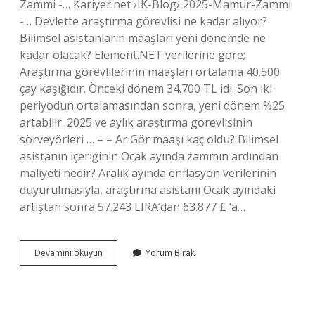
Zammi -… Kariyer.net ›IK-Blog› 2025-Mamur-Zammi
-… Devlette araştırma görevlisi ne kadar alıyor?
Bilimsel asistanların maaşları yeni dönemde ne
kadar olacak? Element.NET verilerine göre;
Araştırma görevlilerinin maaşları ortalama 40.500
çay kaşığıdır. Önceki dönem 34.700 TL idi. Son iki
periyodun ortalamasından sonra, yeni dönem %25
artabilir. 2025 ve aylık araştırma görevlisinin
sörveyörleri … – – Ar Gör maaşı kaç oldu? Bilimsel
asistanın içeriğinin Ocak ayında zammın ardından
maliyeti nedir? Aralık ayında enflasyon verilerinin
duyurulmasıyla, araştırma asistanı Ocak ayındaki
artıştan sonra 57.243 LIRA’dan 63.877 £ ‘a…
Araştırma
Devamını okuyun
Yorum Bırak
Görevlisi
Maaşı
Ne
Kadar