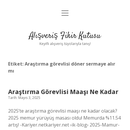
menüyü
Anasayfa
aç
Gizlilik Politikası
Alışveriş Fikir Kutusu
Yasal Uyarı
Keyifli alışveriş tüyolarıyla tanış!
Hakkımızda
Etiket:
Araştırma görevlisi döner sermaye alır
mı
Araştırma Görevlisi Maaşı Ne Kadar
Tarih: Mayıs 3, 2025
2025’te araştırma görevlisi maaşı ne kadar olacak?
2025 memur yürüyüş masası oldu! Memurda %11.54
artış! -Kariyer.netkariyer.net ›ik-blog› 2025-Mamur-