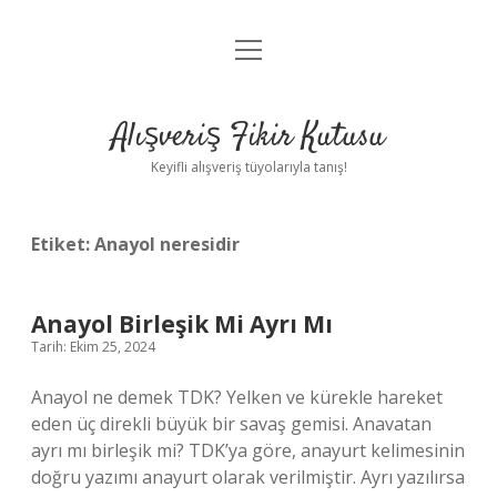
menüyü
Anasayfa
aç
Gizlilik Politikası
Alışveriş Fikir Kutusu
Yasal Uyarı
Keyifli alışveriş tüyolarıyla tanış!
Hakkımızda
Etiket:
Anayol neresidir
Anayol Birleşik Mi Ayrı Mı
Tarih: Ekim 25, 2024
Anayol ne demek TDK? Yelken ve kürekle hareket
eden üç direkli büyük bir savaş gemisi. Anavatan
ayrı mı birleşik mi? TDK’ya göre, anayurt kelimesinin
doğru yazımı anayurt olarak verilmiştir. Ayrı yazılırsa