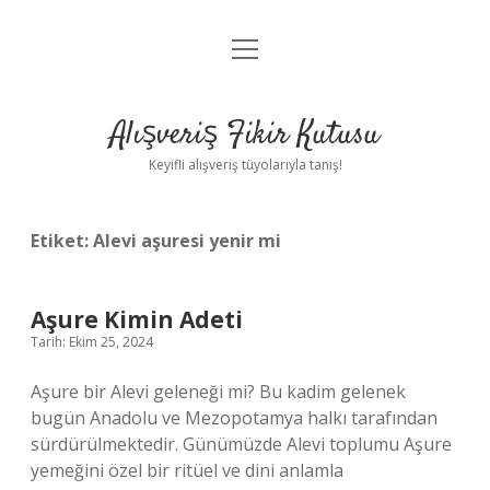
menüyü
Anasayfa
aç
Gizlilik Politikası
Alışveriş Fikir Kutusu
Yasal Uyarı
Keyifli alışveriş tüyolarıyla tanış!
Hakkımızda
Etiket:
Alevi aşuresi yenir mi
Aşure Kimin Adeti
Tarih: Ekim 25, 2024
Aşure bir Alevi geleneği mi? Bu kadim gelenek
bugün Anadolu ve Mezopotamya halkı tarafından
sürdürülmektedir. Günümüzde Alevi toplumu Aşure
yemeğini özel bir ritüel ve dini anlamla