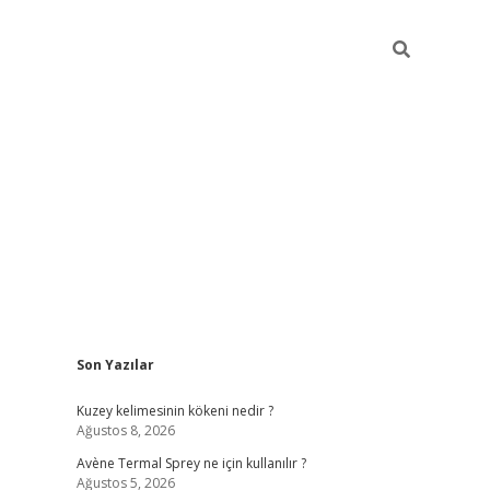
Sidebar
Son Yazılar
betci
Kuzey kelimesinin kökeni nedir ?
Ağustos 8, 2026
Avène Termal Sprey ne için kullanılır ?
Ağustos 5, 2026