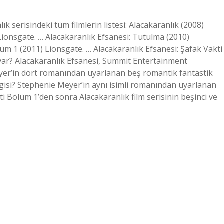
lık serisindeki tüm filmlerin listesi: Alacakaranlık (2008)
 Lionsgate. … Alacakaranlık Efsanesi: Tutulma (2010)
lüm 1 (2011) Lionsgate. … Alacakaranlık Efsanesi: Şafak Vakti
 var? Alacakaranlık Efsanesi, Summit Entertainment
eyer’in dört romanından uyarlanan beş romantik fantastik
angisi? Stephenie Meyer’in aynı isimli romanından uyarlanan
ti Bölüm 1’den sonra Alacakaranlık film serisinin beşinci ve