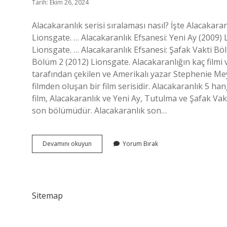
Tarih: Ekim 26, 2024
Alacakaranlık serisi sıralaması nasıl? İşte Alacakaran
Lionsgate. … Alacakaranlık Efsanesi: Yeni Ay (2009)
Lionsgate. … Alacakaranlık Efsanesi: Şafak Vakti Bö
Bölüm 2 (2012) Lionsgate. Alacakaranlığın kaç filmi
tarafından çekilen ve Amerikalı yazar Stephenie M
filmden oluşan bir film serisidir. Alacakaranlık 5 h
film, Alacakaranlık ve Yeni Ay, Tutulma ve Şafak Vak
son bölümüdür. Alacakaranlık son…
Alacakaranlık
Devamını okuyun
Yorum Bırak
Filmi
Kaç
Seriden
Oluşuyor
Sitemap