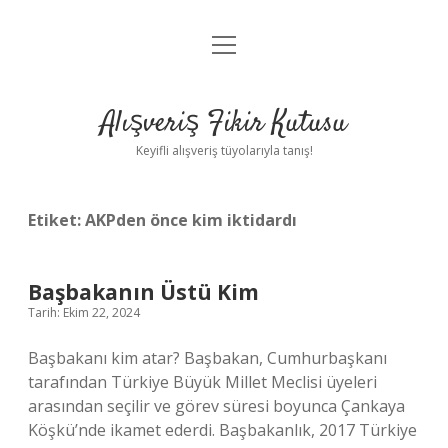
menüyü
Anasayfa
aç
Gizlilik Politikası
Alışveriş Fikir Kutusu
Yasal Uyarı
Keyifli alışveriş tüyolarıyla tanış!
Hakkımızda
Etiket:
AKPden önce kim iktidardı
Başbakanın Üstü Kim
Tarih: Ekim 22, 2024
Başbakanı kim atar? Başbakan, Cumhurbaşkanı
tarafından Türkiye Büyük Millet Meclisi üyeleri
arasından seçilir ve görev süresi boyunca Çankaya
Köşkü’nde ikamet ederdi. Başbakanlık, 2017 Türkiye