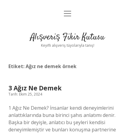
menüyü
Anasayfa
aç
Gizlilik Politikası
Alışveriş Fikir Kutusu
Yasal Uyarı
Keyifli alışveriş tüyolarıyla tanış!
Hakkımızda
Etiket:
Ağız ne demek örnek
3 Ağız Ne Demek
Tarih: Ekim 25, 2024
1 Ağız Ne Demek? İnsanlar kendi deneyimlerini
anlattıklarında buna birinci şahıs anlatımı denir.
Başka bir deyişle, anlatıcı bu şeyleri kendisi
deneyimlemiştir ve bunları konuşma partnerine