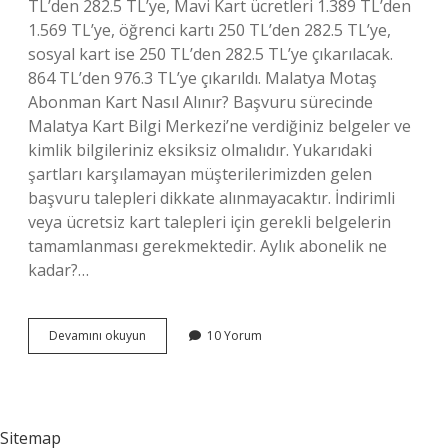
TL’den 282.5 TL’ye, Mavi Kart ücretleri 1.389 TL’den
1.569 TL’ye, öğrenci kartı 250 TL’den 282.5 TL’ye,
sosyal kart ise 250 TL’den 282.5 TL’ye çıkarılacak.
864 TL’den 976.3 TL’ye çıkarıldı. Malatya Motaş
Abonman Kart Nasıl Alınır? Başvuru sürecinde
Malatya Kart Bilgi Merkezi’ne verdiğiniz belgeler ve
kimlik bilgileriniz eksiksiz olmalıdır. Yukarıdaki
şartları karşılamayan müşterilerimizden gelen
başvuru talepleri dikkate alınmayacaktır. İndirimli
veya ücretsiz kart talepleri için gerekli belgelerin
tamamlanması gerekmektedir. Aylık abonelik ne
kadar?…
Motaş
Devamını okuyun
10 Yorum
Abonman
Ne
Kadar
Sitemap