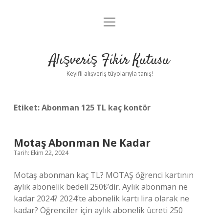
menüyü
Anasayfa
aç
Gizlilik Politikası
Alışveriş Fikir Kutusu
Yasal Uyarı
Keyifli alışveriş tüyolarıyla tanış!
Hakkımızda
Etiket:
Abonman 125 TL kaç kontör
Motaş Abonman Ne Kadar
Tarih: Ekim 22, 2024
Motaş abonman kaç TL? MOTAŞ öğrenci kartının
aylık abonelik bedeli 250₺’dir. Aylık abonman ne
kadar 2024? 2024’te abonelik kartı lira olarak ne
kadar? Öğrenciler için aylık abonelik ücreti 250