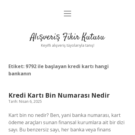
menüyü
Anasayfa
aç
Gizlilik Politikası
Alışveriş Fikir Kutusu
Yasal Uyarı
Keyifli alışveriş tüyolarıyla tanış!
Hakkımızda
Etiket:
9792 ile başlayan kredi kartı hangi
bankanın
Kredi Kartı Bin Numarası Nedir
Tarih: Nisan 6, 2025
Kart bin no nedir? Ben, yani banka numarası, kart
ödeme araçları sunan finansal kurumlara ait bir dizi
sayı. Bu benzersiz sayı, her banka veya finans