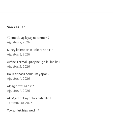
Çalışma
Süresi
En
Çok
Kaç
Saattir
Sidebar
Son Yazılar
Yüzmede açık yaş ne demek ?
Ağustos 9, 2026
Kuzey kelimesinin kökeni nedir ?
Ağustos 8, 2026
Avène Termal Sprey ne için kullanılır ?
Ağustos 5, 2026
Balıklar nasıl solunum yapar ?
Ağustos 4, 2026
Alçağın zıttı nedir ?
Ağustos 4, 2026
Akciğer fonksiyonları nelerdir ?
Temmuz 30, 2026
Yoksunluk hissi nedir ?