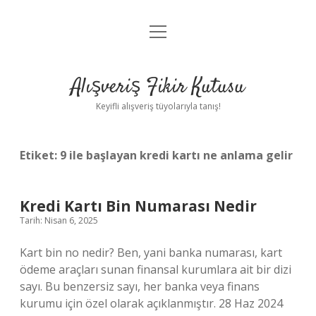
menüyü
Anasayfa
aç
Gizlilik Politikası
Alışveriş Fikir Kutusu
Yasal Uyarı
Keyifli alışveriş tüyolarıyla tanış!
Hakkımızda
Etiket:
9 ile başlayan kredi kartı ne anlama gelir
Kredi Kartı Bin Numarası Nedir
Tarih: Nisan 6, 2025
Kart bin no nedir? Ben, yani banka numarası, kart
ödeme araçları sunan finansal kurumlara ait bir dizi
sayı. Bu benzersiz sayı, her banka veya finans
kurumu için özel olarak açıklanmıştır. 28 Haz 2024