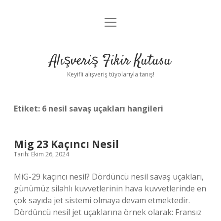
menüyü
Anasayfa
aç
Gizlilik Politikası
Alışveriş Fikir Kutusu
Yasal Uyarı
Keyifli alışveriş tüyolarıyla tanış!
Hakkımızda
Etiket:
6 nesil savaş uçakları hangileri
Mig 23 Kaçıncı Nesil
Tarih: Ekim 26, 2024
MiG-29 kaçıncı nesil? Dördüncü nesil savaş uçakları,
günümüz silahlı kuvvetlerinin hava kuvvetlerinde en
çok sayıda jet sistemi olmaya devam etmektedir.
Dördüncü nesil jet uçaklarına örnek olarak: Fransız