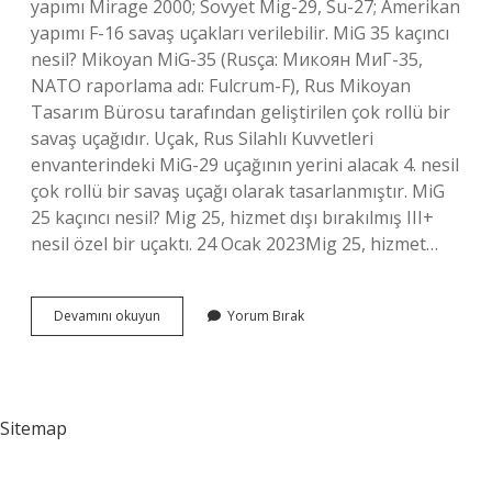
yapımı Mirage 2000; Sovyet Mig-29, Su-27; Amerikan
yapımı F-16 savaş uçakları verilebilir. MiG 35 kaçıncı
nesil? Mikoyan MiG-35 (Rusça: Микоян МиГ-35,
NATO raporlama adı: Fulcrum-F), Rus Mikoyan
Tasarım Bürosu tarafından geliştirilen çok rollü bir
savaş uçağıdır. Uçak, Rus Silahlı Kuvvetleri
envanterindeki MiG-29 uçağının yerini alacak 4. nesil
çok rollü bir savaş uçağı olarak tasarlanmıştır. MiG
25 kaçıncı nesil? Mig 25, hizmet dışı bırakılmış III+
nesil özel bir uçaktı. 24 Ocak 2023Mig 25, hizmet…
Mig
Devamını okuyun
Yorum Bırak
23
Kaçıncı
Nesil
Sitemap