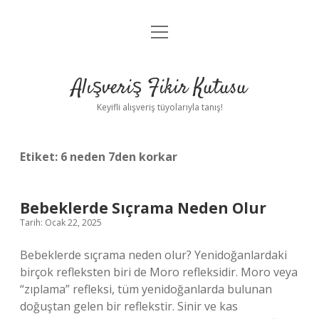
menüyü
Anasayfa
aç
Gizlilik Politikası
Alışveriş Fikir Kutusu
Yasal Uyarı
Keyifli alışveriş tüyolarıyla tanış!
Hakkımızda
Etiket:
6 neden 7den korkar
Bebeklerde Sıçrama Neden Olur
Tarih: Ocak 22, 2025
Bebeklerde sıçrama neden olur? Yenidoğanlardaki
birçok refleksten biri de Moro refleksidir. Moro veya
“zıplama” refleksi, tüm yenidoğanlarda bulunan
doğuştan gelen bir reflekstir. Sinir ve kas