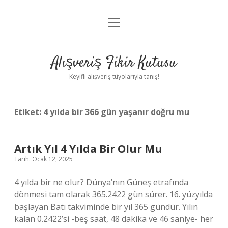
menüyü
Anasayfa
aç
Gizlilik Politikası
Alışveriş Fikir Kutusu
Yasal Uyarı
Keyifli alışveriş tüyolarıyla tanış!
Hakkımızda
Etiket:
4 yılda bir 366 gün yaşanır doğru mu
Artık Yıl 4 Yılda Bir Olur Mu
Tarih: Ocak 12, 2025
4 yılda bir ne olur? Dünya’nın Güneş etrafında
dönmesi tam olarak 365.2422 gün sürer. 16. yüzyılda
başlayan Batı takviminde bir yıl 365 gündür. Yılın
kalan 0.2422’si -beş saat, 48 dakika ve 46 saniye- her