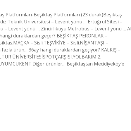
aş Platformları-Beşiktaş Platformları (23 durak)Beşiktaş
dız Teknik Üniversitesi – Levent yönü … Ertuğrul Sitesi –
– Levent yönü … Zincirlikuyu Metrobüs – Levent yönü … Al
 hangi duraklardan geçer? BEŞİKTAŞ PERONLAR –
ktas.MAÇKA – Sisli.TEŞVİKİYE – Sisli.NİŞANTAŞI –
a fazla ürün… 36ay hangi duraklardan geçiyor? KALKIŞ –
ÜR ÜNİVERSİTESİSPOTÇARŞISI.YOLBAKIM 2.
MCUKENT.Diğer ürünler… Beşiktaştan Mecidiyeköy’e