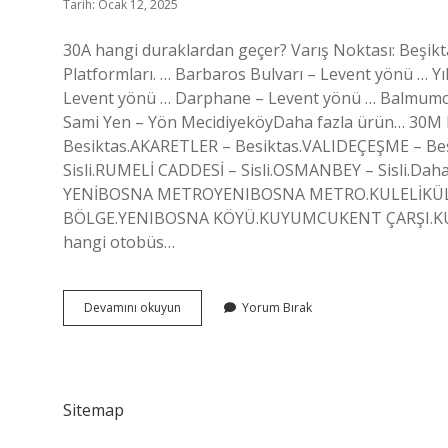
Tarih: Ocak 12, 2025
30A hangi duraklardan geçer? Varış Noktası: Beşikt
Platformları. … Barbaros Bulvarı – Levent yönü … Yıl
Levent yönü … Darphane – Levent yönü … Balmumcu 
Sami Yen – Yön MecidiyeköyDaha fazla ürün… 30M
Besiktas.AKARETLER – Besiktas.VALIDEÇEŞME – Besi
Sisli.RUMELİ CADDESİ – Sisli.OSMANBEY – Sisli.Dah
YENİBOSNA METROYENIBOSNA METRO.KULELİKÜLT
BÖLGE.YENIBOSNA KÖYÜ.KUYUMCUKENT ÇARŞI.KUYU
hangi otobüs…
30
Devamını okuyun
Yorum Bırak
A
Hangi
Duraklardan
Geçiyor
Sitemap