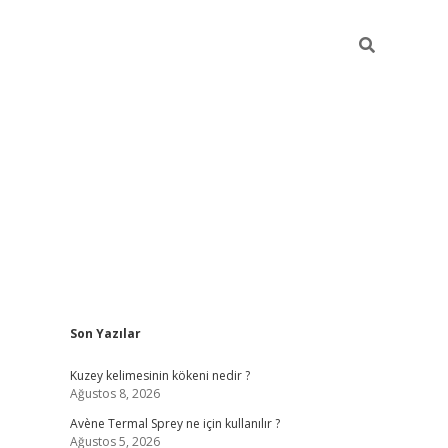
Sidebar
Son Yazılar
betci
Kuzey kelimesinin kökeni nedir ?
Ağustos 8, 2026
Avène Termal Sprey ne için kullanılır ?
Ağustos 5, 2026