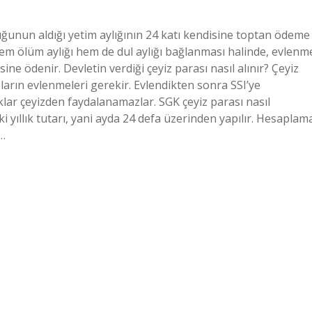
cuğunun aldığı yetim aylığının 24 katı kendisine toptan ödeme
hem ölüm aylığı hem de dul aylığı bağlanması halinde, evlenm
ine ödenir. Devletin verdiği çeyiz parası nasıl alınır? Çeyiz
zların evlenmeleri gerekir. Evlendikten sonra SSI’ye
lar çeyizden faydalanamazlar. SGK çeyiz parası nasıl
i yıllık tutarı, yani ayda 24 defa üzerinden yapılır. Hesaplam
n…