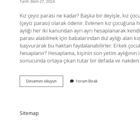
Tarih: Ekim 27, 2024
Kız çeyiz parası ne kadar? Başka bir deyişle, kız ço
(çeyiz parası) olarak ödenir. Evlenen kız çocuğuna 
aylığı her iki kanundan ayrı ayrı hesaplanarak kendis
parası alabilmek için babalarından dul aylığı alan kı
başvurarak bu haktan faydalanabilirler. Erkek çocuk
hesaplanır? Hesaplama, kişinin son yetim aylığının ik
sonucunda ortaya çıkan tutar bir defada ve nakde
2024
Devamını okuyun
Yorum Bırak
Ceyiz
Parası
Ne
Kadar
Sitemap