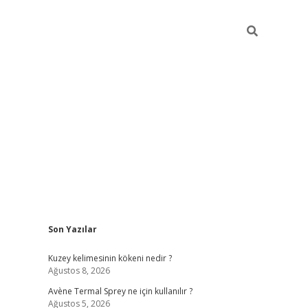
Sidebar
Son Yazılar
betci
Kuzey kelimesinin kökeni nedir ?
Ağustos 8, 2026
Avène Termal Sprey ne için kullanılır ?
Ağustos 5, 2026