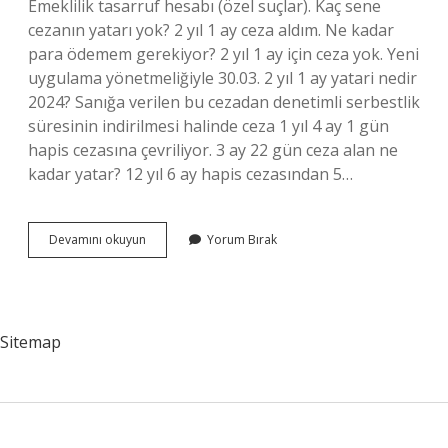
Emeklilik tasarruf hesabı (özel suçlar). Kaç sene
cezanın yatarı yok? 2 yıl 1 ay ceza aldım. Ne kadar
para ödemem gerekiyor? 2 yıl 1 ay için ceza yok. Yeni
uygulama yönetmeliğiyle 30.03. 2 yıl 1 ay yatari nedir
2024? Sanığa verilen bu cezadan denetimli serbestlik
süresinin indirilmesi halinde ceza 1 yıl 4 ay 1 gün
hapis cezasına çevriliyor. 3 ay 22 gün ceza alan ne
kadar yatar? 12 yıl 6 ay hapis cezasından 5…
Yeni
Devamını okuyun
Yorum Bırak
Yasada
1
Yıl
Ceza
Alan
Sitemap
Ne
Kadar
Yatar