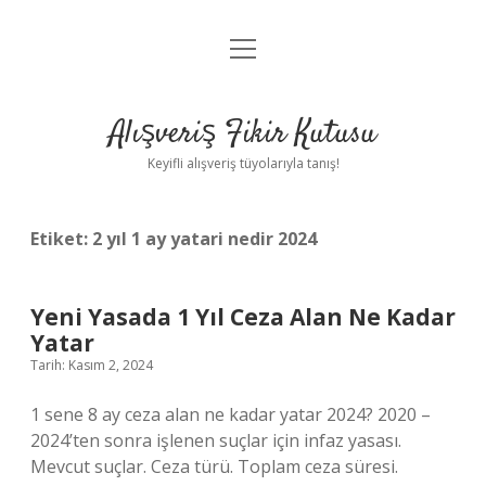
menüyü
Anasayfa
aç
Gizlilik Politikası
Alışveriş Fikir Kutusu
Yasal Uyarı
Keyifli alışveriş tüyolarıyla tanış!
Hakkımızda
Etiket:
2 yıl 1 ay yatari nedir 2024
Yeni Yasada 1 Yıl Ceza Alan Ne Kadar
Yatar
Tarih: Kasım 2, 2024
1 sene 8 ay ceza alan ne kadar yatar 2024? 2020 –
2024’ten sonra işlenen suçlar için infaz yasası.
Mevcut suçlar. Ceza türü. Toplam ceza süresi.