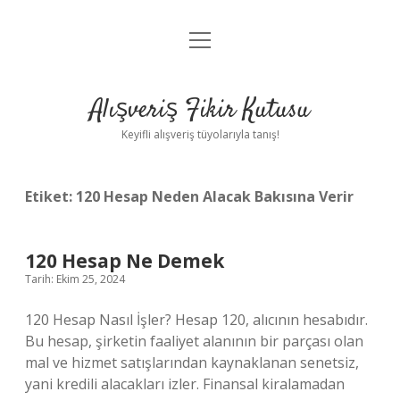
menüyü
Anasayfa
aç
Gizlilik Politikası
Alışveriş Fikir Kutusu
Yasal Uyarı
Keyifli alışveriş tüyolarıyla tanış!
Hakkımızda
Etiket:
120 Hesap Neden Alacak Bakısına Verir
120 Hesap Ne Demek
Tarih: Ekim 25, 2024
120 Hesap Nasıl İşler? Hesap 120, alıcının hesabıdır.
Bu hesap, şirketin faaliyet alanının bir parçası olan
mal ve hizmet satışlarından kaynaklanan senetsiz,
yani kredili alacakları izler. Finansal kiralamadan