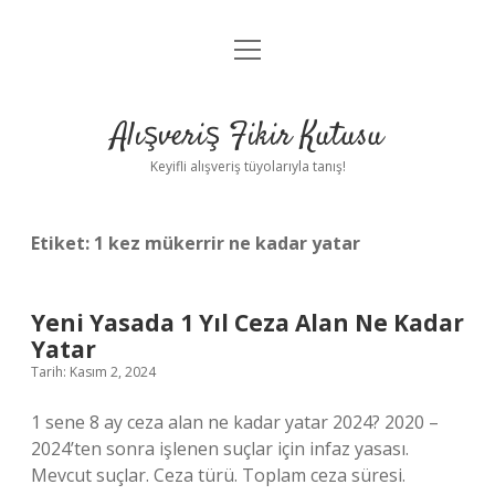
menüyü
Anasayfa
aç
Gizlilik Politikası
Alışveriş Fikir Kutusu
Yasal Uyarı
Keyifli alışveriş tüyolarıyla tanış!
Hakkımızda
Etiket:
1 kez mükerrir ne kadar yatar
Yeni Yasada 1 Yıl Ceza Alan Ne Kadar
Yatar
Tarih: Kasım 2, 2024
1 sene 8 ay ceza alan ne kadar yatar 2024? 2020 –
2024’ten sonra işlenen suçlar için infaz yasası.
Mevcut suçlar. Ceza türü. Toplam ceza süresi.