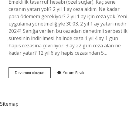
Emeklilik tasarruf hesabı (özel suçlar). Kaç sene
cezanın yatarı yok? 2 yıl 1 ay ceza aldım. Ne kadar
para ödemem gerekiyor? 2 yıl 1 ay için ceza yok. Yeni
uygulama yönetmeliğiyle 30.03. 2 yıl 1 ay yatari nedir
2024? Sanığa verilen bu cezadan denetimli serbestlik
süresinin indirilmesi halinde ceza 1 yıl 4 ay 1 gün
hapis cezasına çevriliyor. 3 ay 22 gün ceza alan ne
kadar yatar? 12 yıl 6 ay hapis cezasından 5…
Yeni
Devamını okuyun
Yorum Bırak
Yasada
1
Yıl
Ceza
Alan
Sitemap
Ne
Kadar
Yatar